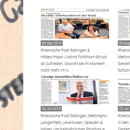
03 Sep 2019
20 Au
Rheinische Post Ratingen &
Rheini
Hilden/Haan | Astrid Fichthorn-Brück
Mettma
ist zufrieden, obwohl sie im Moment
Gewerb
nicht mehr im V...
Schicht
30 Jul 2019
22 Jul
Rheinsiche Post Ratingen, Mettmann,
Rheini
Langenfeld, Leverkusen, Opladen &
In den
Hilden | Im halbjährlichen Rhythmus
Damen 