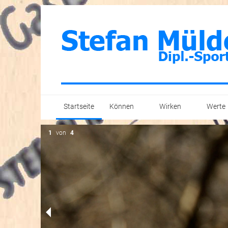
Startseite
Können
Wirken
Werte
Text
Veröffentlichungen
1
von
4
Content
Unternehmen
Konzepte
Verbände