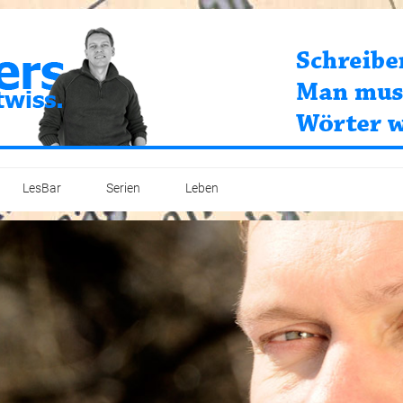
LesBar
Serien
Leben
Print
Top-Unternehmen im Kreis Mettmann (2018-2019)
Werdegang
PR
Unternehmensnachfolge (2018)
Stauder-Cup 2019
Magazine
Demenz (2012)
Projekte
Maschinenbau & Ingenieure (2011-2012)