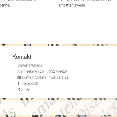
genhe...
erhofften zweite...
Kontakt
Stefan Mülders
Am Heekeren 25 47652 Weeze
kontakt@stefanmuelders.de
Facebook
XING