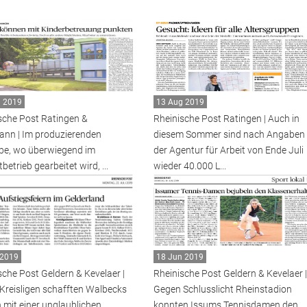
g 2019
13 Aug 2019
sche Post Ratingen &
Rheinische Post Ratingen | Auch in
nn | Im produzierenden
diesem Sommer sind nach Angaben
e, wo überwiegend im
der Agentur für Arbeit von Ende Juli
betrieb gearbeitet wird, ...
wieder 40.000 L...
 2019
18 Jun 2019
sche Post Geldern & Kevelaer |
Rheinische Post Geldern & Kevelaer |
 Kreisligen schafften Walbecks
Gegen Schlusslicht Rheinstadion
mit einer unglaublichen
konnten Issums Tennisdamen den