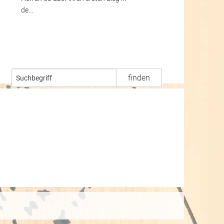
de...