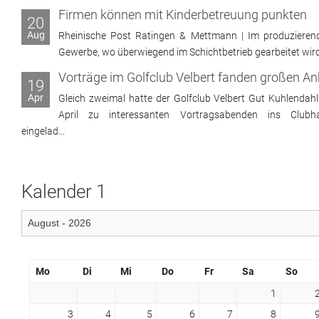
Firmen können mit Kinderbetreuung punkten
20
Aug
Rheinische Post Ratingen & Mettmann | Im produzieren
Gewerbe, wo überwiegend im Schichtbetrieb gearbeitet wird, 
19
Apr
Gleich zweimal hatte der Golfclub Velbert Gut Kuhlendahl
April zu interessanten Vortragsabenden ins Clubh
eingelad...
Kalender 1
Mo
Di
Mi
Do
Fr
Sa
So
1
3
4
5
6
7
8