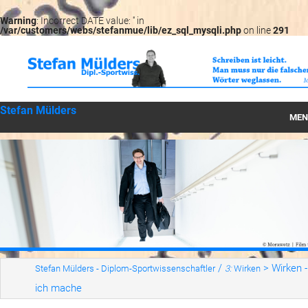
Warning
: Incorrect DATE value: '' in
/var/customers/webs/stefanmue/lib/ez_sql_mysqli.php
on line
291
Stefan Mülders
MEN
Startseite
Können
Wirken
Werte
LesBar
/
>
Wirken 
Stefan Mülders - Diplom-Sportwissenschaftler
3:
Wirken
ich mache
Serien