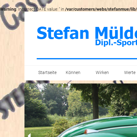
Warning
: Incorrect DATE value: '' in
/var/customers/webs/stefanmue/lib/
Startseite
Können
Wirken
Werte
Text
Veröffentlichungen
1
von
2
Content
Unternehmen
Konzepte
Verbände