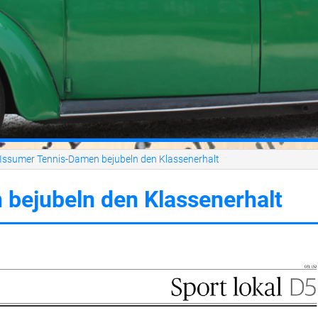
Stimmung
Fachkräftechancen (2019)
Archiv
Issumer Tennis-Damen bejubeln den Klassenerhalt
bejubeln den Klassenerhalt