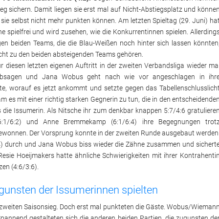
 sichern. Damit liegen sie erst mal auf Nicht-Abstiegsplatz und könne
ie selbst nicht mehr punkten können. Am letzten Spieltag (29. Juni) ha
pielfrei und wird zusehen, wie die Konkurrentinnen spielen. Allerding
gen beiden Teams, die die Blau-Weißen noch hinter sich lassen könnten
cht zu den beiden absteigenden Teams gehören.
diesen letzten eigenen Auftritt in der zweiten Verbandsliga wieder ma
 absagen und Jana Wobus geht nach wie vor angeschlagen in ihr
, worauf es jetzt ankommt und setzte gegen das Tabellenschlusslich
am es mit einer richtig starken Gegnerin zu tun, die in den entscheidende
ie Issumerin. Als Nitsche ihr zum denkbar knappen 5:7/4:6 gratuliere
(6:1/6:2) und Anne Bremmekamp (6:1/6:4) ihre Begegnungen trot
gewonnen. Der Vorsprung konnte in der zweiten Runde ausgebaut werden
:4) durch und Jana Wobus biss wieder die Zähne zusammen und sichert
 Resie Hoeijmakers hatte ähnliche Schwierigkeiten mit ihrer Kontrahenti
en (4:6/3:6).
ugunsten der Issumerinnen spielten
den zweiten Saisonsieg. Doch erst mal punkteten die Gäste. Wobus/Wieman
Spannend gestalteten sich die anderen beiden Partien, die zugunsten de