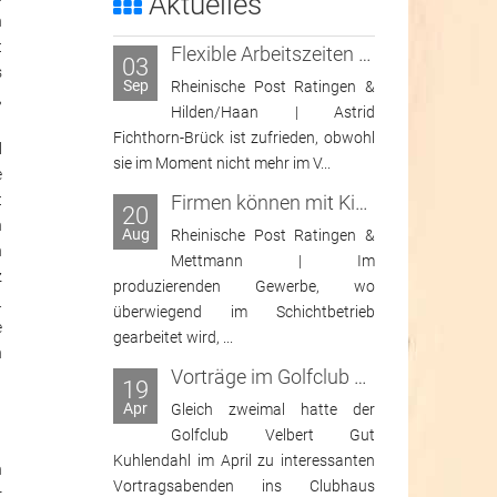
Aktuelles
n
t
Flexible Arbeitszeiten in der Bank
03
s
Sep
Rheinische Post Ratingen &
,
Hilden/Haan | Astrid
Fichthorn-Brück ist zufrieden, obwohl
l
sie im Moment nicht mehr im V...
e
t
Firmen können mit Kinderbetreuung punkten
20
n
Aug
Rheinische Post Ratingen &
n
Mettmann | Im
z
produzierenden Gewerbe, wo
.
überwiegend im Schichtbetrieb
e
gearbeitet wird, ...
n
Vorträge im Golfclub Velbert fanden großen Anklang
19
Apr
Gleich zweimal hatte der
Golfclub Velbert Gut
Kuhlendahl im April zu interessanten
n
Vortragsabenden ins Clubhaus
r