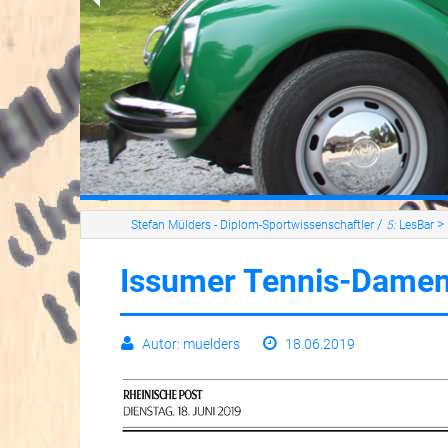
/
>
Stefan Mülders - Diplom-Sportwissenschaftler
5:
LesBar
Issumer Tennis-Damen 
Autor: muelders
18.06.2019