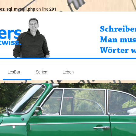
ez_sql_mysqli.php
on line
291
LesBar
Serien
Leben
Print
Top-Unternehmen im Kreis Mettmann (2018-2019)
Werdegang
PR
Unternehmensnachfolge (2018)
Stauder-Cup 2019
Magazine
Demenz (2012)
Projekte
Maschinenbau & Ingenieure (2011-2012)