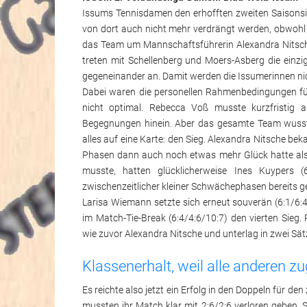
Issums Tennisdamen den erhofften zweiten Saisonsieg
von dort auch nicht mehr verdrängt werden, obwohl s
das Team um Mannschaftsführerin Alexandra Nitsche s
treten mit Schellenberg und Moers-Asberg die einzi
gegeneinander an. Damit werden die Issumerinnen ni
Dabei waren die personellen Rahmenbedingungen für 
nicht optimal. Rebecca Voß musste kurzfristig
Begegnungen hinein. Aber das gesamte Team wusste
alles auf eine Karte: den Sieg. Alexandra Nitsche bek
Phasen dann auch noch etwas mehr Glück hatte als d
musste, hatten glücklicherweise Ines Kuypers 
zwischenzeitlicher kleiner Schwächephasen bereits 
Larisa Wiemann setzte sich erneut souverän (6:1/6
im Match-Tie-Break (6:4/4:6/10:7) den vierten Sieg.
wie zuvor Alexandra Nitsche und unterlag in zwei Sätz
Klassenerhalt, weil alle anderen z
Es reichte also jetzt ein Erfolg in den Doppeln für 
mussten ihr Match klar mit 2:6/2:6 verloren geben. 