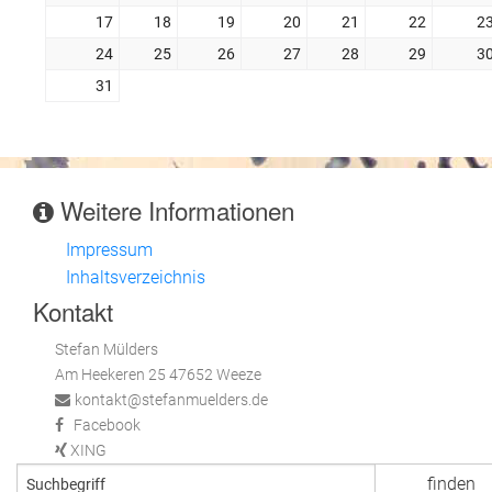
17
18
19
20
21
22
2
24
25
26
27
28
29
3
31
Weitere Informationen
Impressum
Inhaltsverzeichnis
Kontakt
Stefan Mülders
Am Heekeren 25 47652 Weeze
kontakt@stefanmuelders.de
Facebook
XING