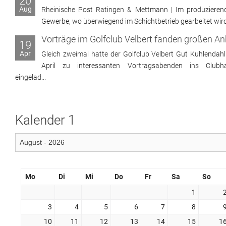
20
Aug
Rheinische Post Ratingen & Mettmann | Im produzieren
Gewerbe, wo überwiegend im Schichtbetrieb gearbeitet wird, 
19
Apr
Gleich zweimal hatte der Golfclub Velbert Gut Kuhlendahl
April zu interessanten Vortragsabenden ins Clubh
eingelad...
Kalender 1
Mo
Di
Mi
Do
Fr
Sa
So
1
3
4
5
6
7
8
10
11
12
13
14
15
1