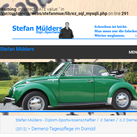
Warning
: Incorrect DATE value: '' in
/var/customers/webs/stefanmue/lib/ez_sql_mysqli.php
on line
291
Stefan Mülders
MEN
Startseite
Können
Wirken
Werte
LesBar
/
/
Stefan Mülders - Diplom-Sportwissenschaftler
6:
Serien
6.3:
Deme
>
Demenz-Tagespflege im Domizil
(2012)
Serien