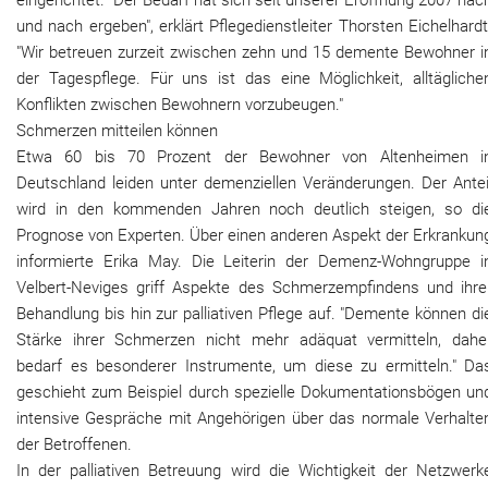
eingerichtet. "Der Bedarf hat sich seit unserer Eröffnung 2007 nac
und nach ergeben", erklärt Pflegedienstleiter Thorsten Eichelhardt
"Wir betreuen zurzeit zwischen zehn und 15 demente Bewohner i
der Tagespflege. Für uns ist das eine Möglichkeit, alltägliche
Konflikten zwischen Bewohnern vorzubeugen."
Schmerzen mitteilen können
Etwa 60 bis 70 Prozent der Bewohner von Altenheimen i
Deutschland leiden unter demenziellen Veränderungen. Der Antei
wird in den kommenden Jahren noch deutlich steigen, so di
Prognose von Experten. Über einen anderen Aspekt der Erkrankun
informierte Erika May. Die Leiterin der Demenz-Wohngruppe i
Velbert-Neviges griff Aspekte des Schmerzempfindens und ihre
Behandlung bis hin zur palliativen Pflege auf. "Demente können di
Stärke ihrer Schmerzen nicht mehr adäquat vermitteln, dahe
bedarf es besonderer Instrumente, um diese zu ermitteln." Da
geschieht zum Beispiel durch spezielle Dokumentationsbögen un
intensive Gespräche mit Angehörigen über das normale Verhalte
der Betroffenen.
In der palliativen Betreuung wird die Wichtigkeit der Netzwerk